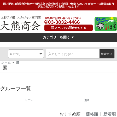
国内配送は商品合計額が一万円以上で送料無料｜沖縄及び離島もOKですがカード決済又は銀行
振込のお支払いでお願いいたします
お気軽にお問い合わせください
03-3832-4466
メールでお問合せをする
カテゴリーを開く ▼
デザイン
横振刺繍(Hand Embroidered Sukajan)
龍(dragon)
検索する
虎(tiger)
鷹(hawk)
無地(plain)
その他の柄(others)
ホーム
>
鷹
限定特価スカジャン(インポートモデル/import model)
鷹
素材
別珍(velveteen)<
リバーシブル(reversible)
薄手（light)
グループ一覧
SIZE
キッズ(kids)
特大サイズ(big)
女性対応Sサイズ(small)
サテン
別珍
サイズ表(Size Chart)
お問い合わせ(Contact Us)
おすすめ順 |
価格順
|
新着順