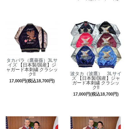
タカバラ（鷹薔薇）3Lサ
イズ
【日本製/国産】ジ
ャガード本刺繍 クラシッ
波タカ（波鷹） 3Lサイ
ク!!
ズ
【日本製/国産】ジャ
17,000円(税込18,700円)
ガード本刺繍 クラシッ
ク!!
17,000円(税込18,700円)