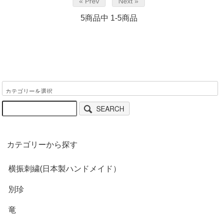
« Prev
Next »
5
商品中
1-5
商品
SEARCH
カテゴリーから探す
横振刺繍(日本製ハンドメイド）
別珍
竜