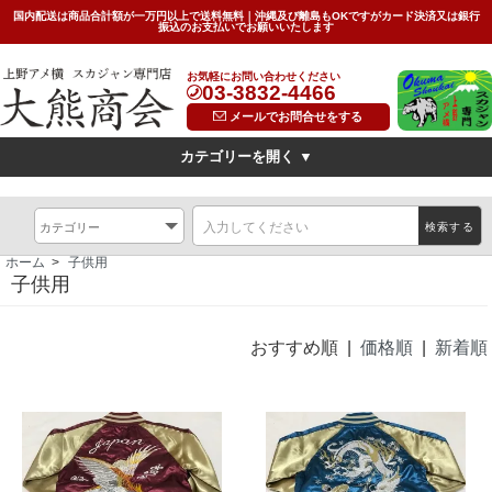
国内配送は商品合計額が一万円以上で送料無料｜沖縄及び離島もOKですがカード決済又は銀行
振込のお支払いでお願いいたします
お気軽にお問い合わせください
03-3832-4466
メールでお問合せをする
カテゴリーを開く ▼
デザイン
横振刺繍(Hand Embroidered Sukajan)
龍(dragon)
検索する
虎(tiger)
鷹(hawk)
無地(plain)
その他の柄(others)
ホーム
>
子供用
限定特価スカジャン(インポートモデル/import model)
子供用
素材
別珍(velveteen)<
リバーシブル(reversible)
薄手（light)
おすすめ順 |
価格順
|
新着順
SIZE
キッズ(kids)
特大サイズ(big)
女性対応Sサイズ(small)
サイズ表(Size Chart)
お問い合わせ(Contact Us)