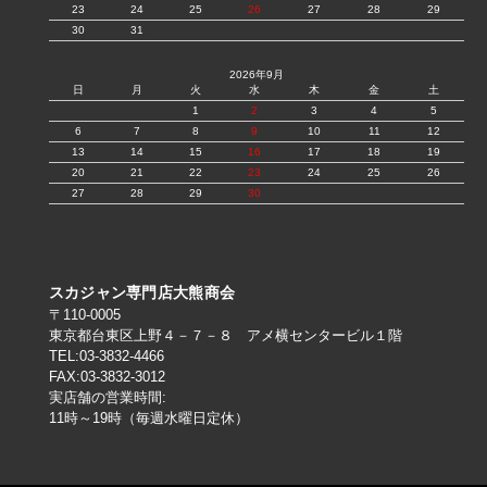
23
24
25
26
27
28
29
30
31
2026年9月
日
月
火
水
木
金
土
1
2
3
4
5
6
7
8
9
10
11
12
13
14
15
16
17
18
19
20
21
22
23
24
25
26
27
28
29
30
スカジャン専門店大熊商会
〒110-0005
東京都台東区上野４－７－８ アメ横センタービル１階
TEL:03-3832-4466
FAX:03-3832-3012
実店舗の営業時間:
11時～19時（毎週水曜日定休）