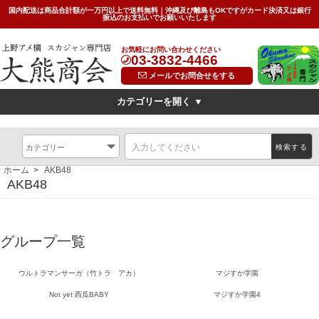
国内配送は商品合計額が一万円以上で送料無料｜沖縄及び離島もOKですがカード決済又は銀行
振込のお支払いでお願いいたします
お気軽にお問い合わせください
03-3832-4466
メールでお問合せをする
カテゴリーを開く ▼
デザイン
横振刺繍(Hand Embroidered Sukajan)
龍(dragon)
検索する
虎(tiger)
鷹(hawk)
無地(plain)
その他の柄(others)
ホーム
>
AKB48
限定特価スカジャン(インポートモデル/import model)
AKB48
素材
別珍(velveteen)<
リバーシブル(reversible)
薄手（light)
グループ一覧
SIZE
キッズ(kids)
特大サイズ(big)
女性対応Sサイズ(small)
ウルトラマンサーガ（竹トラ アカ）
マジすか学園
Not yet 西瓜BABY
マジすか学園4
サイズ表(Size Chart)
お問い合わせ(Contact Us)