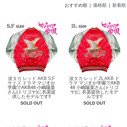
おすすめ順 |
価格順
|
新着順
波タカ レッド AKB S,F
波タカ レッド 2L AKB
ド
サイズ
ドラマ マジすか
ラマ マジすか学園でAKB
学園でAKB48 小嶋陽菜
48 小嶋陽菜さん(トリゴ
さん(トリゴヤ)に衣裳提
ヤ)に 衣裳提供したモデ
供したモデルです!!
ルです!!
SOLD OUT
SOLD OUT