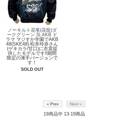
ノーキルト花竜(花龍)ダ
ークグリーン 3L AKB
ド
ラマ マジすか学園でAKB
48(SKE48) 松井玲奈さん
(ゲキカラ/甘口)に衣裳提
供したモデルです!!期間
限定の薄手バージョンで
す！
SOLD OUT
« Prev
Next »
19
商品中
13-19
商品