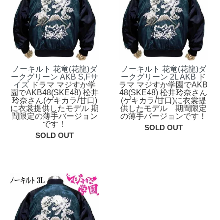
ノーキルト 花竜(花龍)ダ
ノーキルト 花竜(花龍)ダ
ークグリーン AKB S,Fサ
ークグリーン 2L AKB
ド
イズ
ドラマ マジすか学
ラマ マジすか学園でAKB
園でAKB48(SKE48) 松井
48(SKE48) 松井玲奈さん
玲奈さん(ゲキカラ/甘口)
(ゲキカラ/甘口)に衣裳提
に衣裳提供したモデル 期
供したモデル 期間限定
間限定の薄手バージョン
の薄手バージョンです！
です！
SOLD OUT
SOLD OUT