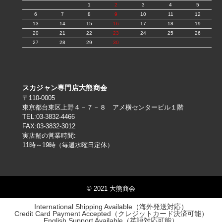
1
2
3
4
5
6
7
8
9
10
11
12
13
14
15
16
17
18
19
20
21
22
23
24
25
26
27
28
29
30
スカジャン専門店大熊商会
〒110-0005
東京都台東区上野４－７－８ アメ横センタービル１階
TEL:03-3832-4466
FAX:03-3832-3012
実店舗の営業時間:
11時～19時（毎週水曜日定休）
© 2021 大熊商会
International Shipping Available（海外発送対応）
Credit Card Payment Accepted（クレジットカード決済可能）
English Support Available（英語対応可能）