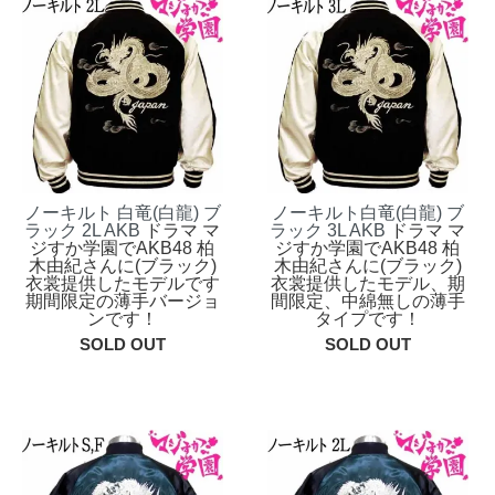
ノーキルト 白竜(白龍) ブ
ノーキルト白竜(白龍) ブ
ラック 2L AKB
ドラマ マ
ラック 3L AKB
ドラマ マ
ジすか学園でAKB48 柏
ジすか学園でAKB48 柏
木由紀さんに(ブラック)
木由紀さんに(ブラック)
衣裳提供したモデルです
衣裳提供したモデル、期
期間限定の薄手バージョ
間限定、中綿無しの薄手
ンです！
タイプです！
SOLD OUT
SOLD OUT