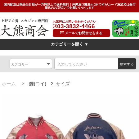
国内配送は商品合計額が一万円以上で送料無料｜沖縄及び離島もOKですがカード決済又は銀行
振込のお支払いでお願いいたします
お気軽にお問い合わせください
03-3832-4466
メールでお問合せをする
カテゴリーを開く ▼
デザイン
横振刺繍(Hand Embroidered Sukajan)
龍(dragon)
検索する
虎(tiger)
鷹(hawk)
無地(plain)
その他の柄(others)
限定特価スカジャン(インポートモデル/import model)
ホーム
>
鯉(コイ) 2Lサイズ
素材
別珍(velveteen)<
リバーシブル(reversible)
薄手（light)
SIZE
キッズ(kids)
特大サイズ(big)
女性対応Sサイズ(small)
サイズ表(Size Chart)
お問い合わせ(Contact Us)