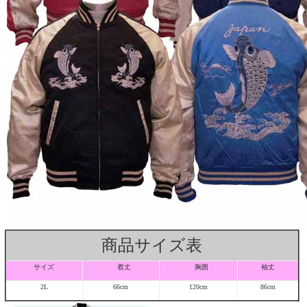
商品サイズ表
サイズ
着丈
胸囲
袖丈
2L
66cm
120cm
86cm