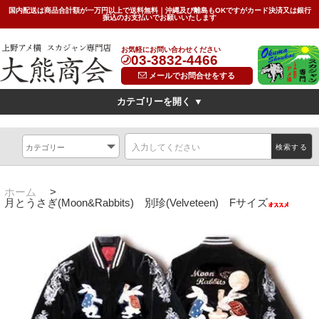
国内配送は商品合計額が一万円以上で送料無料｜沖縄及び離島もOKですがカード決済又は銀行
振込のお支払いでお願いいたします
お気軽にお問い合わせください
03-3832-4466
メールでお問合せをする
カテゴリーを開く ▼
デザイン
横振刺繍(Hand Embroidered Sukajan)
龍(dragon)
検索する
虎(tiger)
鷹(hawk)
無地(plain)
その他の柄(others)
限定特価スカジャン(インポートモデル/import model)
ホーム
>
月とうさぎ(Moon&Rabbits) 別珍(Velveteen) Fサイズ
素材
別珍(velveteen)<
リバーシブル(reversible)
薄手（light)
SIZE
キッズ(kids)
特大サイズ(big)
女性対応Sサイズ(small)
サイズ表(Size Chart)
お問い合わせ(Contact Us)