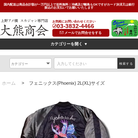
国内配送は商品合計額が一万円以上で送料無料｜沖縄及び離島もOKですがカード決済又は銀行
振込のお支払いでお願いいたします
お気軽にお問い合わせください
03-3832-4466
メールでお問合せをする
カテゴリーを開く ▼
デザイン
横振刺繍(Hand Embroidered Sukajan)
龍(dragon)
検索する
虎(tiger)
鷹(hawk)
無地(plain)
その他の柄(others)
限定特価スカジャン(インポートモデル/import model)
ホーム
>
フェニックス(Phoenix) 2L(XL)サイズ
素材
別珍(velveteen)<
リバーシブル(reversible)
薄手（light)
SIZE
キッズ(kids)
特大サイズ(big)
女性対応Sサイズ(small)
サイズ表(Size Chart)
お問い合わせ(Contact Us)