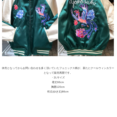
休売となってからお問い合わせを多く頂いていたフェニックス柄が、新たにクールウィンカラー
となって販売再開です。
・2Lサイズ
着丈66cm
胸囲120cm
裄丈(ゆき丈)86cm