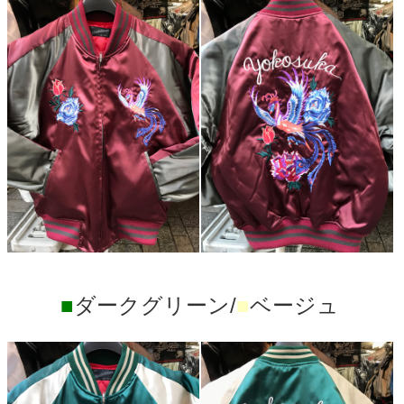
■
ダークグリーン/
■
ベージュ