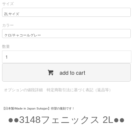
サイズ
カラー
数量
add to cart
オプションの値段詳細
特定商取引法に基づく表記（返品等）
【日本製/Made in Japan Sukajan】待望の復刻です！
●●3148フェニックス 2L●●