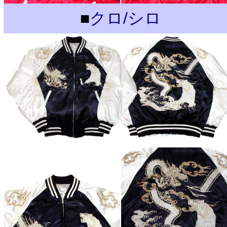
■
クロ/シロ