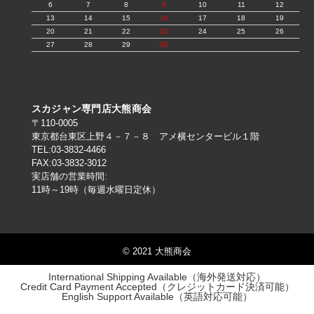
6
7
8
9
10
11
12
13
14
15
16
17
18
19
20
21
22
23
24
25
26
27
28
29
30
スカジャン専門店大熊商会
〒110-0005
東京都台東区上野４－７－８ アメ横センタービル１階
TEL:03-3832-4466
FAX:03-3832-3012
実店舗の営業時間:
11時～19時（毎週水曜日定休）
© 2021 大熊商会
International Shipping Available（海外発送対応）
Credit Card Payment Accepted（クレジットカード決済可能）
English Support Available（英語対応可能）