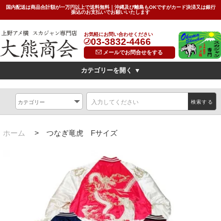
国内配送は商品合計額が一万円以上で送料無料｜沖縄及び離島もOKですがカード決済又は銀行
振込のお支払いでお願いいたします
お気軽にお問い合わせください
03-3832-4466
メールでお問合せをする
カテゴリーを開く ▼
デザイン
横振刺繍(Hand Embroidered Sukajan)
龍(dragon)
検索する
虎(tiger)
鷹(hawk)
無地(plain)
その他の柄(others)
限定特価スカジャン(インポートモデル/import model)
ホーム
>
つなぎ竜虎 Fサイズ
素材
別珍(velveteen)<
リバーシブル(reversible)
薄手（light)
SIZE
キッズ(kids)
特大サイズ(big)
女性対応Sサイズ(small)
サイズ表(Size Chart)
お問い合わせ(Contact Us)