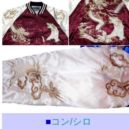
■
コン/シロ