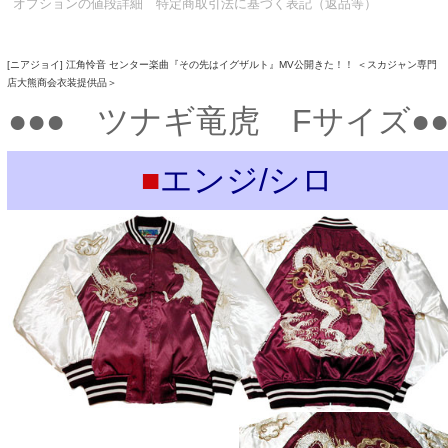
オプションの値段詳細
特定商取引法に基づく表記（返品等）
[ニアジョイ] 江角怜音 センター楽曲『その先はイグザルト』MV公開きた！！ ＜スカジャン専門
店大熊商会衣装提供品＞
●●● ツナギ竜虎 Fサイズ●●
■
エンジ/シロ