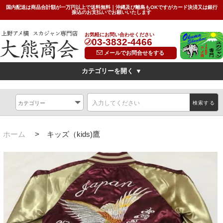
国内配送は商品合計額が一万円以上で送料無料｜沖縄及び離島もOKですがカード決済又は銀行
振込のお支払いでお願いいたします
お気軽にお問い合わせください
03-3832-4466
メールでお問合せをする
カテゴリーを開く ▼
デザイン
横振刺繍(Hand Embroidered Sukajan)
龍(dragon)
検索する
虎(tiger)
鷹(hawk)
無地(plain)
その他の柄(others)
限定特価スカジャン(インポートモデル/import model)
ホーム
>
キッズ（kids)鷹
素材
別珍(velveteen)<
リバーシブル(reversible)
薄手（light)
SIZE
キッズ(kids)
特大サイズ(big)
女性対応Sサイズ(small)
サイズ表(Size Chart)
お問い合わせ(Contact Us)