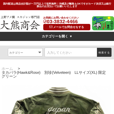
国内配送は商品合計額が一万円以上で送料無料｜沖縄及び離島もOKですがカード決済又は銀行
振込のお支払いでお願いいたします
お気軽にお問い合わせください
03-3832-4466
メールでお問合せをする
カテゴリーを開く ▼
デザイン
横振刺繍(Hand Embroidered Sukajan)
龍(dragon)
検索する
虎(tiger)
鷹(hawk)
無地(plain)
その他の柄(others)
限定特価スカジャン(インポートモデル/import model)
ホーム
>
タカバラ(Hawk&Rose) 別珍(Velveteen) LLサイズ(XL) 限定
グリーン
素材
別珍(velveteen)<
リバーシブル(reversible)
薄手（light)
SIZE
キッズ(kids)
特大サイズ(big)
女性対応Sサイズ(small)
サイズ表(Size Chart)
お問い合わせ(Contact Us)