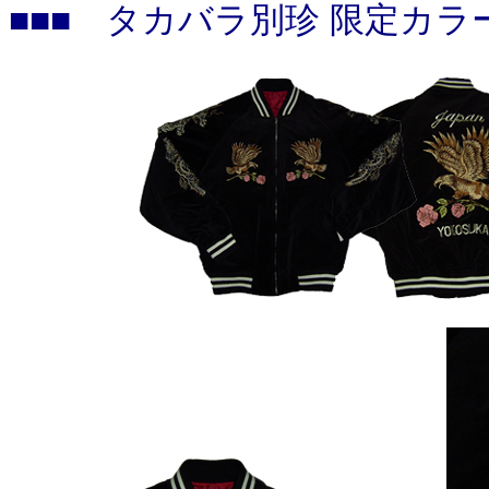
■■■
タカバラ別珍 限定カ