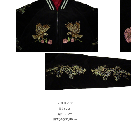
・2Lサイズ
着丈66cm
胸囲120cm
袖丈(ゆき丈)86cm