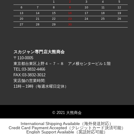
1
2
3
4
5
6
7
8
9
10
11
12
13
14
15
16
17
18
19
20
21
22
23
24
25
26
27
28
29
30
スカジャン専門店大熊商会
〒110-0005
東京都台東区上野４－７－８ アメ横センタービル１階
TEL:03-3832-4466
FAX:03-3832-3012
実店舗の営業時間:
11時～19時（毎週水曜日定休）
© 2021 大熊商会
International Shipping Available（海外発送対応）
Credit Card Payment Accepted（クレジットカード決済可能）
English Support Available（英語対応可能）