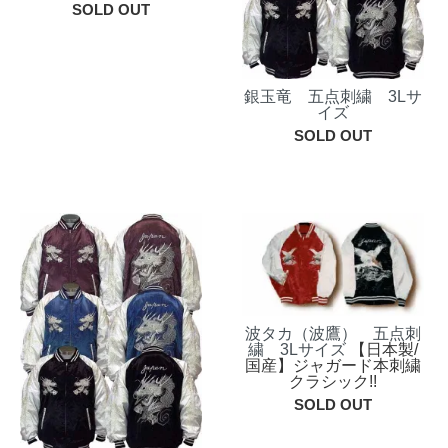
SOLD OUT
銀玉竜 五点刺繍 3Lサ
イズ
SOLD OUT
波タカ（波鷹） 五点刺
繍 3Lサイズ
【日本製/
国産】ジャガード本刺繍
クラシック!!
SOLD OUT