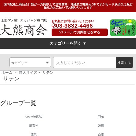
国内配送は商品合計額が一万円以上で送料無料｜沖縄及び離島もOKですがカード決済又は銀行
振込のお支払いでお願いいたします
お気軽にお問い合わせください
03-3832-4466
メールでお問合せをする
カテゴリーを開く ▼
デザイン
横振刺繍(Hand Embroidered Sukajan)
龍(dragon)
検索する
虎(tiger)
鷹(hawk)
無地(plain)
その他の柄(others)
ホーム
>
特大サイズ
>
サテン
限定特価スカジャン(インポートモデル/import model)
サテン
素材
別珍(velveteen)<
リバーシブル(reversible)
薄手（light)
グループ一覧
SIZE
キッズ(kids)
特大サイズ(big)
女性対応Sサイズ(small)
coolwin真竜
花竜
風雷神
波鷹
サイズ表(Size Chart)
お問い合わせ(Contact Us)
鷹竜
白竜