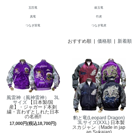
五匹竜
銀玉竜
真竜
竹虎
つなぎ双竜
つなぎ竜虎
おすすめ順 |
価格順
|
新着順
風雷神（風神雷神） 3L
サイズ
【日本製/国
産】・ジャガード本刺
繍・言わずとしれた日本
の名画!!
豹と竜(Leopard Dragon)
3Lサイズ(XXL)
日本製
17,000円(税込18,700円)
スカジャン（Made in jap
an Sukajan)