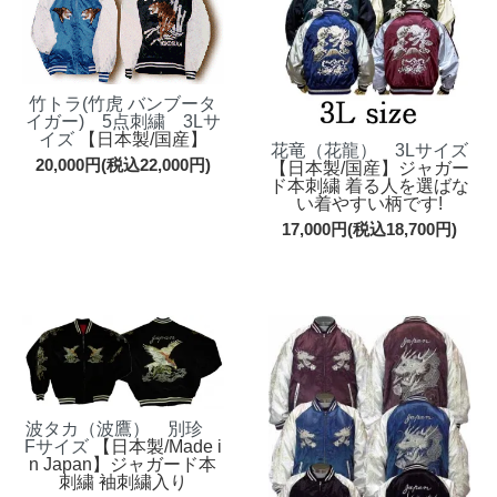
竹トラ(竹虎 バンブータ
イガー) 5点刺繍 3Lサ
イズ
【日本製/国産】
花竜（花龍） 3Lサイズ
20,000円(税込22,000円)
【日本製/国産】ジャガー
ド本刺繍 着る人を選ばな
い着やすい柄です!
17,000円(税込18,700円)
波タカ（波鷹） 別珍
Fサイズ
【日本製/Made i
n Japan】ジャガード本
刺繍 袖刺繍入り