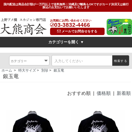
国内配送は商品合計額が一万円以上で送料無料｜沖縄及び離島もOKですがカード決済又は銀行
振込のお支払いでお願いいたします
お気軽にお問い合わせください
03-3832-4466
メールでお問合せをする
カテゴリーを開く ▼
デザイン
横振刺繍(Hand Embroidered Sukajan)
龍(dragon)
検索する
虎(tiger)
鷹(hawk)
無地(plain)
その他の柄(others)
ホーム
>
特大サイズ
>
別珍
>
銀玉竜
限定特価スカジャン(インポートモデル/import model)
銀玉竜
素材
別珍(velveteen)<
リバーシブル(reversible)
薄手（light)
おすすめ順 |
価格順
|
新着順
SIZE
キッズ(kids)
特大サイズ(big)
女性対応Sサイズ(small)
サイズ表(Size Chart)
お問い合わせ(Contact Us)